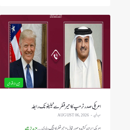
بین الاقوامی
امریکی صدر ٹرمپ کا امیر قطر سے ٹیلیفونک رابطہ
عبدالمجید
AUGUST 06, 2026
امریکہ ایران کشیدہ صورتحال، امیر قطر کا جنگ بندی ...
مزید پڑھیے