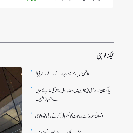
ٹیکنالوجی
واٹس ایپ اکاؤنٹ پر ہونے والے سائبر فراڈ
پاکستان اے آئی ٹیکنالوجی میں صفِ اول بننے کی جانب گامزن
ہے، شہباز شریف
انسانی سوچ سے روبوٹ کو کنٹرول کرنے والی ٹیکنالوجی
گاڑیاں بھی اب سائبر حملوں کی زد میں