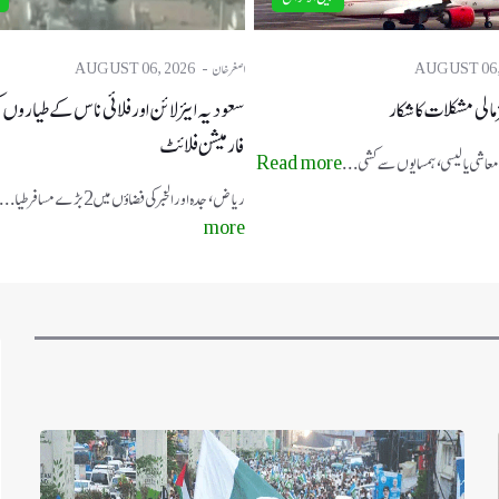
AUGUST 06,
اصغر خان
AUGUST 06, 2026
ز مالی مشکلات کا شکار
سعودیہ ایئر لائن اور فلائی ناس کے طیاروں ک
فارمیشن فلائٹ
ر معاشی پالیسی، ہمسایوں سے کشی ...
Read more
ریاض، جدہ اور الخبر کی فضاؤں میں 2 بڑے مسافر طیا ...
more