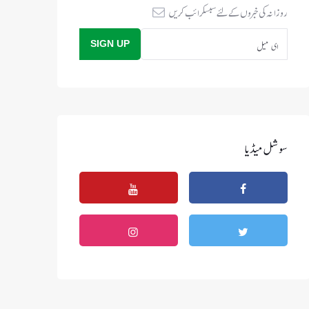
روزانہ کی خبروں کے لئے سبسکرائب کریں
سوشل میڈیا