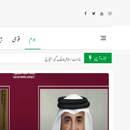
ہوم
قومی
بی
تازہ ترین
سعودی عرب میں رہائشی منصوبوں کیلئے زمین کی جزوی ملکیت کی منظور
بھارتی ائیر لائنز مالی مشکلات کا شکار
سعودیہ ایئر لائن اور فلائی ناس کے طیاروں کی شاندار فارمیشن فلائٹ
امریکا میں مڈٹرم الیکشن کا معاملہ سنگین ہو گیا
امریکی صدر ٹرمپ کا امیر قطر سے ٹیلیفونک رابطہ
جنوبی کوریا نے شمالی کوریا پر ایک بار پھر میزائل تجربے کا الزام عائد کر دی
جماعت اسلامی کا ملک گیر احتجاج