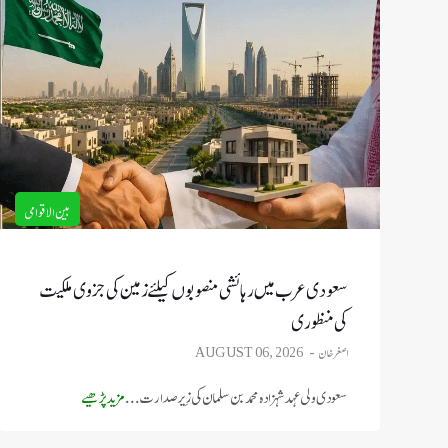
بین الاقوامی
سعودی عرب میں رہائشی منصوبوں کیلئے زمین کی جزوی ملکیت
کی منظوری
اصغر خان
AUGUST 06, 2026
سعودی ولی عہد شہزادہ محمد بن سلمان کی زیرِ صدارت ...
مزید پڑھیے