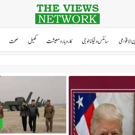
ن الاقوامی
سائنس و ٹیکنالوجی
کاروبار و معیشت
کھیل
صحت
ی
ا