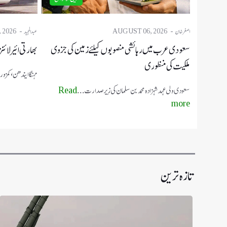
اصغر خان
AUGUST 06, 2026
عبدالمجید
 2026
سعودی عرب میں رہائشی منصوبوں کیلئے زمین کی جزوی
بھارتی ائیر لائن
ملکیت کی منظوری
مہنگا ایندھن، کمزو
سعودی ولی عہد شہزادہ محمد بن سلمان کی زیرِ صدارت ...
Read
more
تازہ ترین