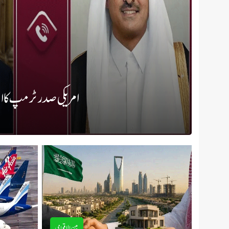
امریکی صدر ٹرمپ کا ا
بین الاقوامی