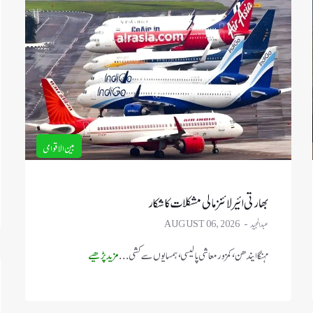
بین الاقوامی
بھارتی ائیر لائنز مالی مشکلات کا شکار
عبدالمجید
AUGUST 06, 2026
مہنگا ایندھن، کمزور معاشی پالیسی، ہمسایوں سے کشی ...
مزید پڑھیے