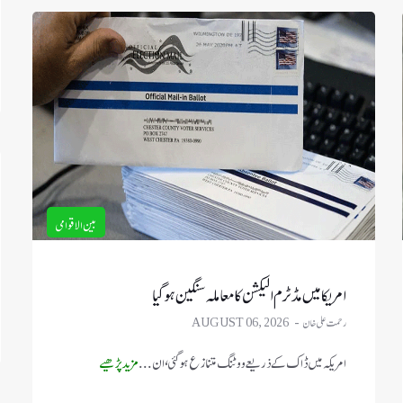
بین الاقوامی
امریکا میں مڈٹرم الیکشن کا معاملہ سنگین ہو گیا
رحمت علی خان
AUGUST 06, 2026
امریکہ میں ڈاک کے ذریعے ووٹنگ متنازع ہو گئی، ان ...
مزید پڑھیے