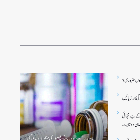
 کیوں ضروری؟
 کا راز پائیں
ے لیے انتہائی
ان دہ ثابت
جان بچانے والی ادویات کی قیمتوں کی منظوری دیدی گئی