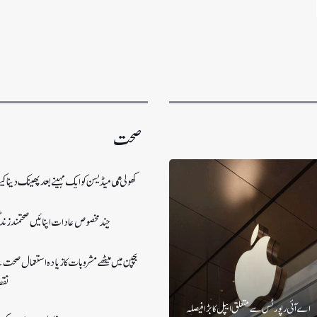
صحت
کھولی گٸی میڈیسن کو ایک مہینے بعد پھینک دینا
چند مخصوص عادات اپنائیں صحتمند زندگی
بچپن میں میٹھے مشروبات کا زیادہ استعمال صحت ک
نقص
اے آئی رپورٹس سے متعلق ایپل کا بڑا فیصلہ