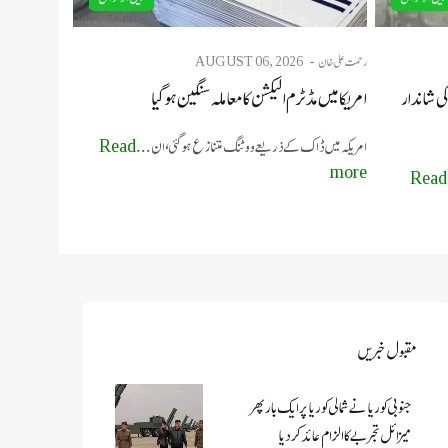
رحمت علی خان
AUGUST 06, 2026
ی شاندار
امریکا میں مڈٹرم الیکشن کا معاملہ سنگین ہو گیا
امریکہ میں ڈاک کے ذریعے ووٹنگ متنازع ہو گئی، ان ...
Read
more
Read
مقبول خبریں
جنوبی کوریا نے شمالی کوریا پر ایک بار پھر
میزائل تجربے کا الزام عائد کر دیا