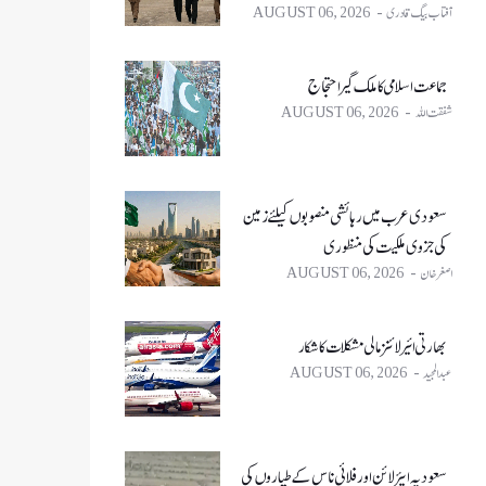
آفتاب بیگ قادری
AUGUST 06, 2026
جماعت اسلامی کا ملک گیر احتجاج
شفقت اللہ
AUGUST 06, 2026
سعودی عرب میں رہائشی منصوبوں کیلئے زمین
کی جزوی ملکیت کی منظوری
اصغر خان
AUGUST 06, 2026
بھارتی ائیر لائنز مالی مشکلات کا شکار
عبدالمجید
AUGUST 06, 2026
سعودیہ ایئر لائن اور فلائی ناس کے طیاروں کی