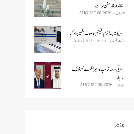
شاندار فارمیشن فلائٹ
اصغر خان
AUGUST 06, 2026
امریکا میں مڈٹرم الیکشن کا معاملہ سنگین ہو گیا
رحمت علی خان
AUGUST 06, 2026
امریکی صدر ٹرمپ کا امیر قطر سے ٹیلیفونک
رابطہ
عبدالمجید
AUGUST 06, 2026
نیوز لیٹر