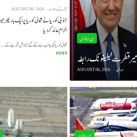
آفتاب بیگ قادری
AUGUST 06, 2026
جنوبی کوریا نے شمالی کوریا پر ایک بار پھر می
الزام عائد کر دیا
بین الاقوامی
شمالی کوریا کی جانب سے کئے گئے میزائل تجربے کے ...
d
میر قطر سے ٹیلیفونک رابطہ
more
عبدالمجید
AUGUST 06, 2026
بین الاقوامی