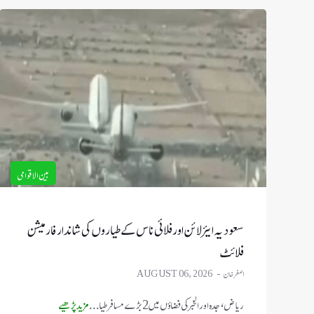
بین الاقوامی
سعودیہ ایئر لائن اور فلائی ناس کے طیاروں کی شاندار فارمیشن
فلائٹ
اصغر خان
AUGUST 06, 2026
ریاض، جدہ اور الخبر کی فضاؤں میں 2 بڑے مسافر طیا ...
مزید پڑھیے