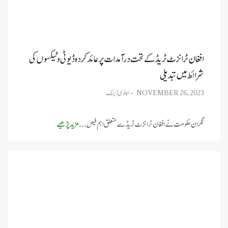
افغان ٹرانزٹ ٹریڈ کے تحت درآمدات پر عائد کردہ ڈیوٹی و ٹیکسوں کی
شرائط میں تبدیلی
NOVEMBER 26, 2023
نگران حکومت نے افغان ٹرانزٹ ٹریڈ سے متعلق اہم فیص ...
مزید پڑھیے