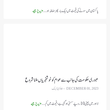
پاکستان میں سونے کی قیمت میں ایک بار پھر اضافہ ہو ...
مزید پڑھیے
عبوری حکومت کی جانب سے عوام کو خوشخبریاں ملنا شروع
DECEMBER 01, 2023
لاہور میں چینی 10 روپے سستی ہوگئی ہے، قیمت میں کم ...
مزید پڑھیے