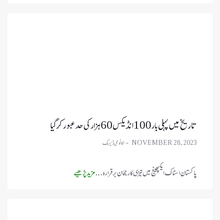
تاریخ میں پہلی بار 100 انڈیکس 60 ہزار کی حد عبور کر گیا
NOVEMBER 28, 2023
پاکستان اسٹاک ایکسچینج میں تیزی کا رجحان برقرار ہ ...
مزید پڑھیے