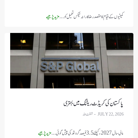
کمیٹیوں کے قیام کا مقصد رضاکارانہ ٹیکس تعمیل کو ...
مزید پڑھیے
پاکستان کی کریڈٹ ریٹنگ میں بہتری
JULY 22, 2026
مالی سال 2027ء کیلئے 3.5 فیصد گروتھ کی پیش گوئی ...
مزید پڑھیے