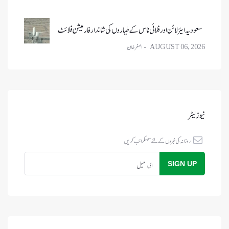
سعودیہ ایئر لائن اور فلائی ناس کے طیاروں کی شاندار فارمیشن فلائٹ
AUGUST 06, 2026
نیوز لیٹر