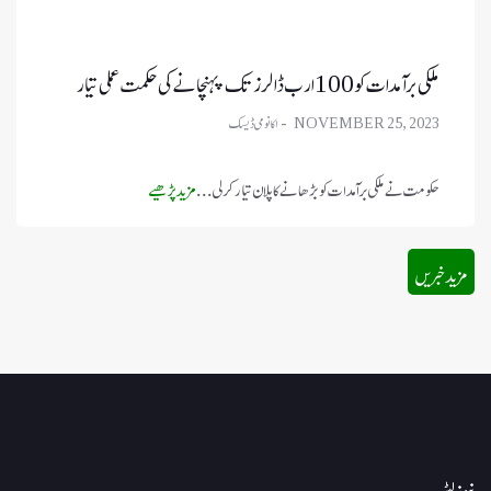
ملکی برآمدات کو 100 ارب ڈالرز تک پہنچانے کی حکمت عملی تیار
NOVEMBER 25, 2023
حکومت نے ملکی برآمدات کو بڑھانے کا پلان تیار کر لی ...
مزید پڑھیے
مزید خبریں
نیوز لیٹر