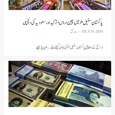
پاکستان سٹیل ملز میں چین، روس، ترکیہ اور سعودیہ کی دلچسپی
JULY 16, 2026
ذرائع کے مطابق پاکستان سٹیل ملز کی بحالی کیلئے چ ...
مزید پڑھیے