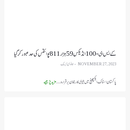
کے ایس ای-100 انڈیکس 59 ہزار 811 پوائنٹس کی حد عبور کر گیا
NOVEMBER 27, 2023
پاکستان اسٹاک ایکسچینج میں تیزی کا رجحان برقرار ہ ...
مزید پڑھیے