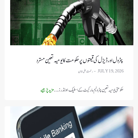
پٹرول اور ڈیزل کی قیمتوں پر حکومت کا یومیہ تعین مسترد
JULY 19, 2026
حکومتی یومیہ تعین پٹرولیم مارکیٹ کے اسٹیک ہولڈرز ...
مزید پڑھیے