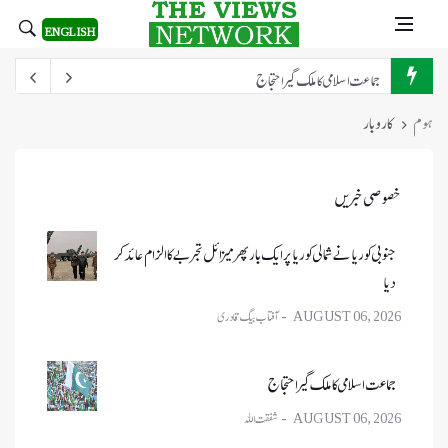
ENGLISH
جماعت اسلامی کا ملک گیر احتجاج
سعودی عرب میں رہائشی منصوبوں کیلئے زمین کی جزوی ملکیت کی منظوری
ہوم
کاروبار
بھارتی ائیر لائنز مالی مشکلات کا شکار
سعودیہ ایئر لائن اور فلائی ناس کے طیاروں کی شاندار فارمیشن فلائٹ
خصوصی خبریں
امریکا میں مڈٹرم الیکشن کا معاملہ سنگین ہو گیا
جنوبی کوریا نے شمالی کوریا پر ایک بار پھر میزائل تجربے کا الزام عائد کر
آرمینیا کو ہوم گراؤنڈ پر شکست
دیا
جنوبی کوریا نے شمالی کوریا پر ایک بار پھر میزائل تجربے کا الزام عائد کر دیا
AUGUST 06, 2026
جماعت اسلامی کا ملک گیر احتجاج
AUGUST 06, 2026