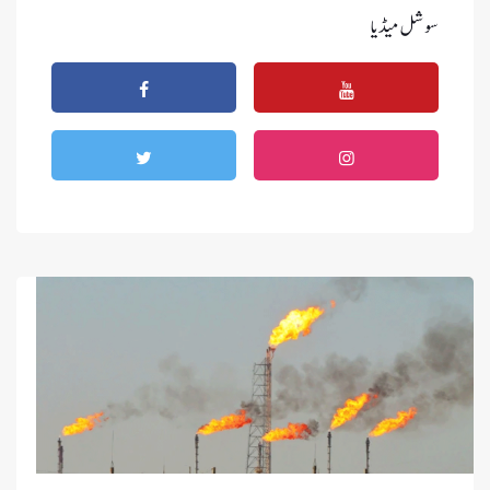
سوشل میڈیا