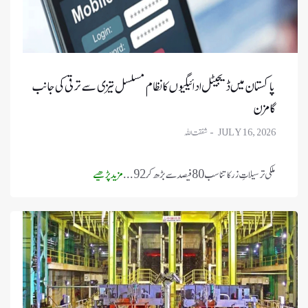
پاکستان میں ڈیجیٹل ادائیگیوں کا نظام مسلسل تیزی سے ترقی کی جانب
گامزن
JULY 16, 2026
ملکی ترسیلاتِ زر کا تناسب 80 فیصد سے بڑھ کر 92 ...
مزید پڑھیے