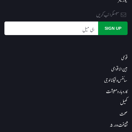
قومی
بین الاقوامی
سائنس و ٹیکنالوجی
کاروبار و معیشت
کھیل
صحت
ثقافت و ورثہ