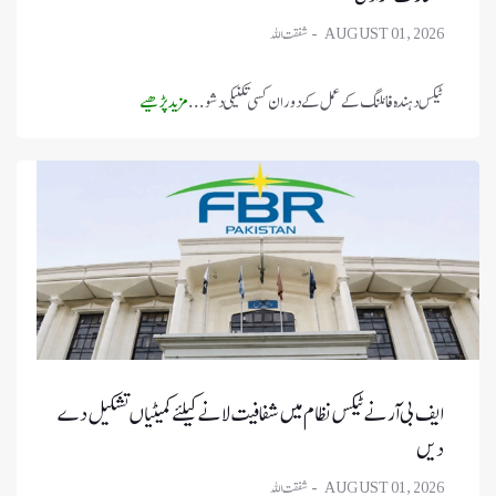
AUGUST 01, 2026
ٹیکس دہندہ فائلنگ کے عمل کے دوران کسی تکنیکی دشو ...
مزید پڑھیے
ایف بی آر نے ٹیکس نظام میں شفافیت لانے کیلئے کمیٹیاں تشکیل دے
دیں
AUGUST 01, 2026