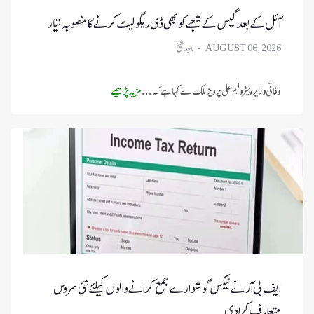
آئل کے بعد گیس کے شعبے کو بھی ڈی ریگولیٹ کرنے کا منصوبہ تیار
AUGUST 06, 2026
وفاقی وزیر پیٹرولیم علی پرویز ملک نے کہا ہے کہ ...
مزید پڑھیے
ایف بی آر نے ٹیکس گوشوارے جمع کرانے والوں کیلئے نئی سروس
متعارف کرا دی